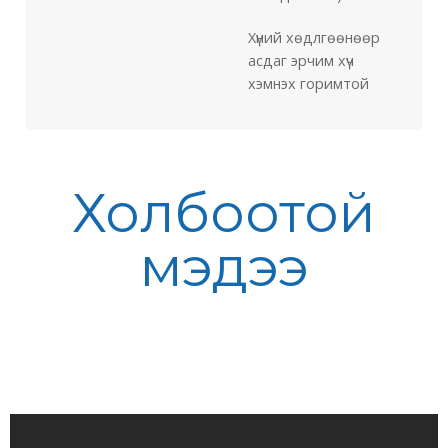
Хүний хөдлгөөнөөр
асдаг эрчим хүч
хэмнэх горимтой
Холбоотой
мэдээ