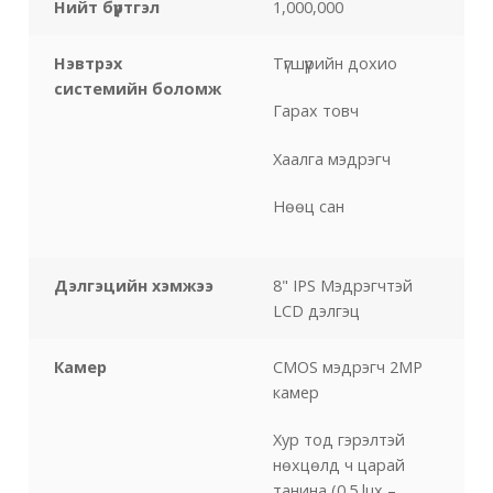
Нийт бүртгэл
1,000,000
Нэвтрэх
Түгшүүрийн дохио
системийн боломж
Гарах товч
Хаалга мэдрэгч
Нөөц сан
Дэлгэцийн хэмжээ
8" IPS Мэдрэгчтэй
LCD дэлгэц
Камер
CMOS мэдрэгч 2MP
камер
Хур тод гэрэлтэй
нөхцөлд ч царай
танина (0.5 lux –