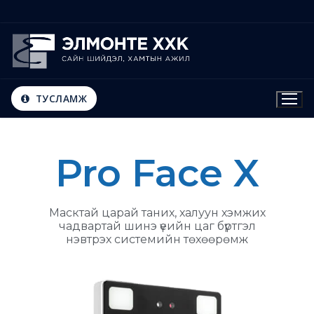
ТУСЛАМЖ
Pro Face X
Карт хэвлэл
Мэдээлэл
Масктай царай таних, халуун хэмжих
чадвартай шинэ үеийн цаг бүртгэл
нэвтрэх системийн төхөөрөмж
Нийтлэг асуултууд
Холбоо барих