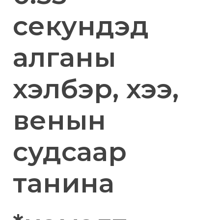
секундэд
алганы
хэлбэр, хээ,
венын
судсаар
танина