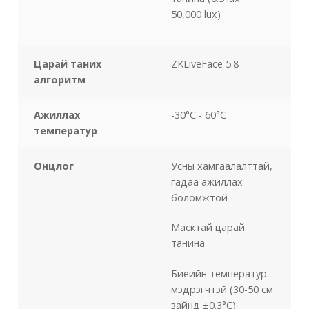
50,000 lux)
Царай таних
ZKLiveFace 5.8
алгоритм
Ажиллах
-30°C - 60°C
температур
Онцлог
Усны хамгаалалттай,
гадаа ажиллах
боломжтой
Масктай царай
танина
Биеийн температур
мэдрэгчтэй (30-50 см
зайнд ±0.3°C)