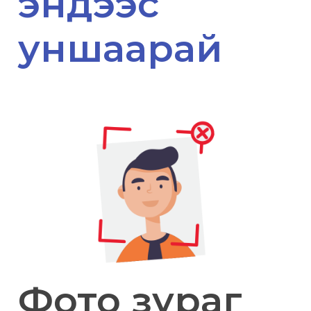
эндээс
уншаарай
Фото зураг