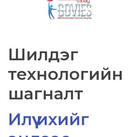
Шилдэг
технологийн
шагналт
Илүү ихийг