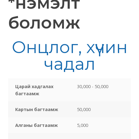
*нэмэлт
боломж
Онцлог, хүчин
чадал
Царай хадгалах
30,000 - 50,000
багтаамж
Картын багтаамж
50,000
Алганы багтаамж
5,000