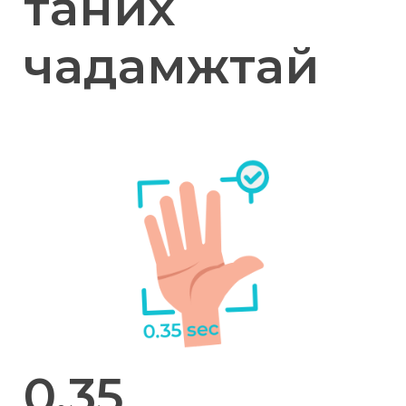
таних
чадамжтай
0.35