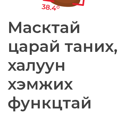
Масктай
царай таних,
халуун
хэмжих
функцтай